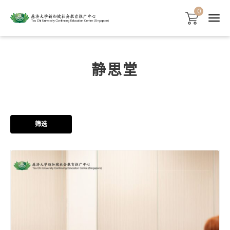
首页
/
课程一览
/
地点
/ 静思堂
0
静思堂
筛选