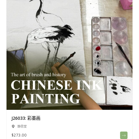
J26033: 彩墨画
静思堂
$
273.00