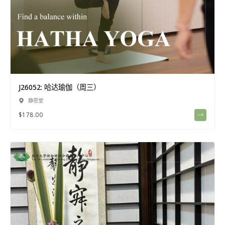
J26052: 哈达瑜伽（周三）
静思堂
$
178.00