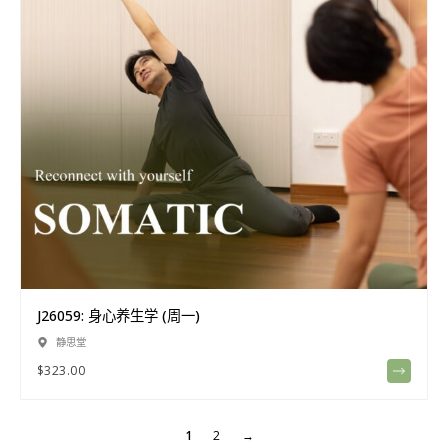
J26059: 身心养生学 (周一)
静思堂
$
323.00
1
2
→