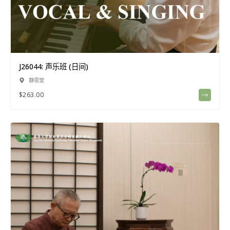
J26044: 声乐班 (日间)
静思堂
$
263.00