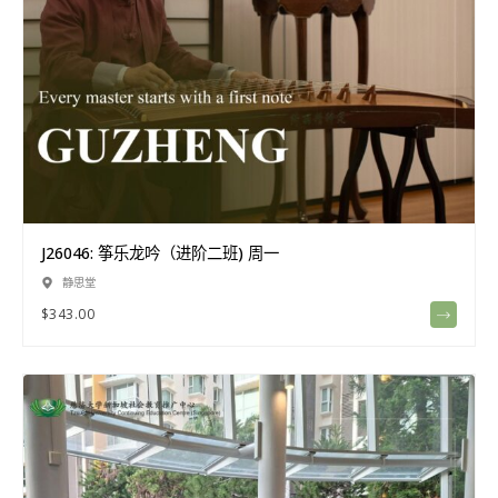
J26046: 筝乐龙吟（进阶二班) 周一
静思堂
$
343.00