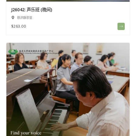
J26042: 声乐班 (晚间)
慈济静思堂
$
263.00