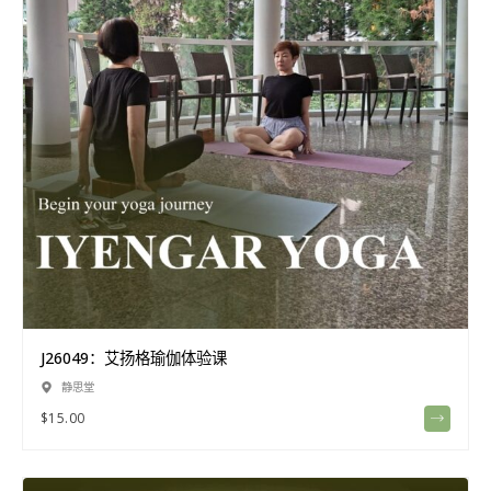
J26049：艾扬格瑜伽体验课
静思堂
$
15.00