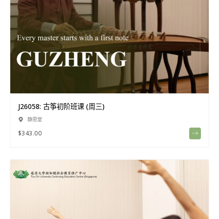
J26058: 古筝初阶班课 (周三)
静思堂
$
343.00