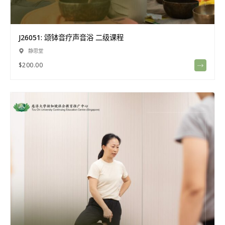
J26051: 颂钵音疗声音浴 二级课程
静思堂
$
200.00