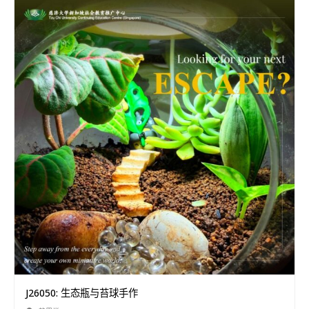
J26050: 生态瓶与苔球手作