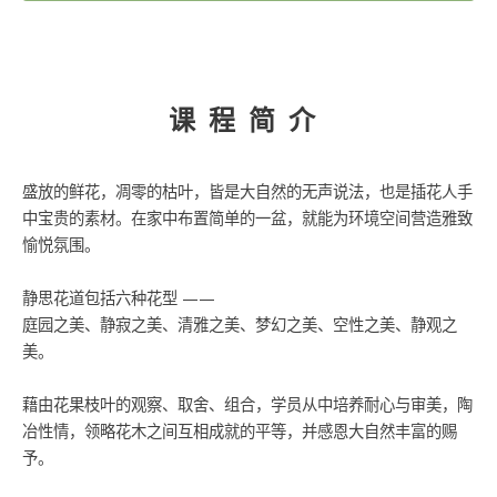
(日
间)
数
量
课程简介
盛放的鲜花，凋零的枯叶，皆是大自然的无声说法，也是插花人手
中宝贵的素材。在家中布置简单的一盆，就能为环境空间营造雅致
愉悦氛围。
静思花道包括六种花型 ——
庭园之美、静寂之美、清雅之美、梦幻之美、空性之美、静观之
美。
藉由花果枝叶的观察、取舍、组合，学员从中培养耐心与审美，陶
冶性情，领略花木之间互相成就的平等，并感恩大自然丰富的赐
予。