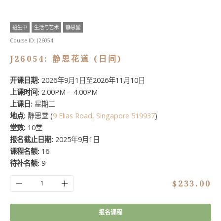
招生中
生活与艺术
静思堂
Course ID:
J26054
J26054: 静思花道 (日间)
开课日期:
2026年9月1日至2026年11月10日
上课时间:
2.00PM – 4.00PM
上课日:
星期二
地点:
静思堂 (
9 Elias Road, Singapore 519937
)
堂数:
10堂
报名截止日期:
2025年9月1日
课程名额:
16
待补名额:
9
J26054:
$
233.00
静
Alt
思
花
报名课程
道