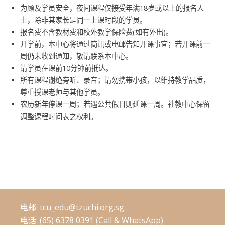
为顾及学员安全，夜间课程仅接受年满18岁或以上的报名人
士，除非其家长是同一上课时段的学员。
报名费不含教材费和校外教学保险费(如有外出)。
开学前，本中心将通过简讯或电邮告知开课事宜；若开课前一
周仍未收到通知，敬请联系本中心。
请学员在课前10分钟前抵达。
所有课程谢绝旁听、录音；请勿携带小孩，以维持教学品质，
尊重授课老师与其他学员。
农历新年停课一周；若遇公共假日则延课一周。社教中心保留
调整课程时间表之权利。
电邮:
tcu_edu@tzuchi.org.sg
电话: (65) 6378 0391 (Call & WhatsApp)