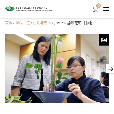
0
首页
/
课程一览
/
生活与艺术
/ J26054: 静思花道 (日间)