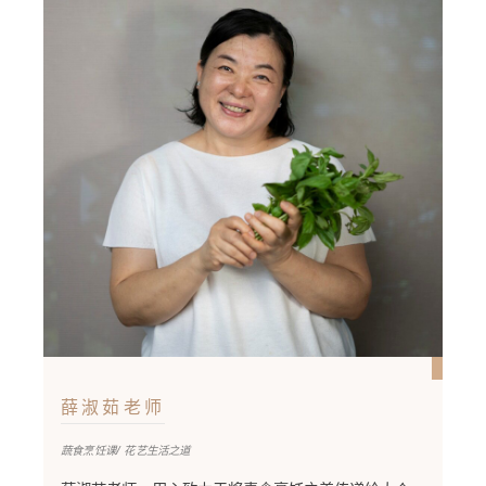
薛淑茹老师
蔬食烹饪课/ 花艺生活之道