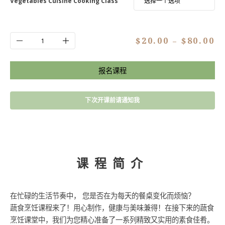
Vegetables Cuisine Cooking Class
J26062：
$
20.00
$
80.00
–
蔬
Alt
食
佳
报名课程
肴
烹
饪
下次开课前请通知我
课
数
量
课程简介
在忙碌的生活节奏中， 您是否在为每天的餐桌变化而烦恼？
蔬食烹饪课程来了！用心制作，健康与美味兼得！在接下来的蔬食
烹饪课堂中，我们为您精心准备了一系列精致又实用的素食佳肴。