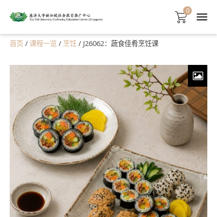
0
首页
/
课程一览
/
烹饪
/ J26062：蔬食佳肴烹饪课